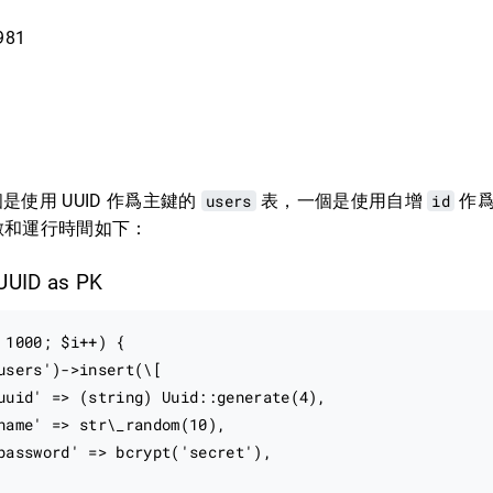
981
使用 UUID 作爲主鍵的
users
表，一個是使用自增
id
作
數和運行時間如下：
 UUID as PK
 1000; $i++) {

users')->insert(\[

uuid' => (string) Uuid::generate(4),

name' => str\_random(10),

password' => bcrypt('secret'),
