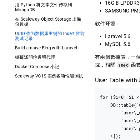
16GiB LPDDR3
用 Python 将文本文件传存到
MongoDB
SAMSUNG PM
在 Scaleway Object Storage 上備
软件环境：
份數據
UUID 作为数据库主键的 Insert 性能
Laravel 5.6
测试记录
MySQL 5.6
Build a naïve Blog with Laravel
有兩個數據表，一個是
樹莓派開啓透明代理
據，相關
seed
函
Docker Compose 小記
Scaleway VC1S 实例各项性能测试
User Table with
for ($i=0; $i <
    DB::table('
        'user\_
        'user\_
        'user\_
    \]);
