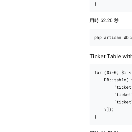
用時 62.20 秒
Ticket Table wi
for ($i=0; $i <
    DB::table('
        'ticket
        'tieket
        'ticket
    \]);
