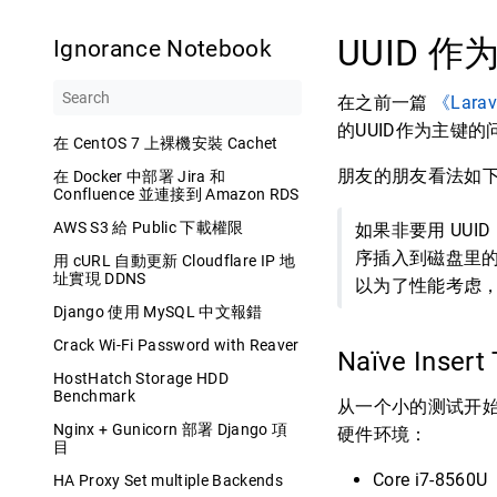
UUID 作
Ignorance Notebook
在之前一篇
《Lar
的UUID作为主键的问
在 CentOS 7 上裸機安裝 Cachet
朋友的朋友看法如
在 Docker 中部署 Jira 和
Confluence 並連接到 Amazon RDS
AWS S3 給 Public 下載權限
如果非要用 UUI
序插入到磁盘里的，
用 cURL 自動更新 Cloudflare IP 地
址實現 DDNS
以为了性能考虑，
Django 使用 MySQL 中文報錯
Crack Wi-Fi Password with Reaver
Naïve Insert
HostHatch Storage HDD
Benchmark
从一个小的测试开始
Nginx + Gunicorn 部署 Django 項
硬件环境：
目
Core i7-8560U
HA Proxy Set multiple Backends