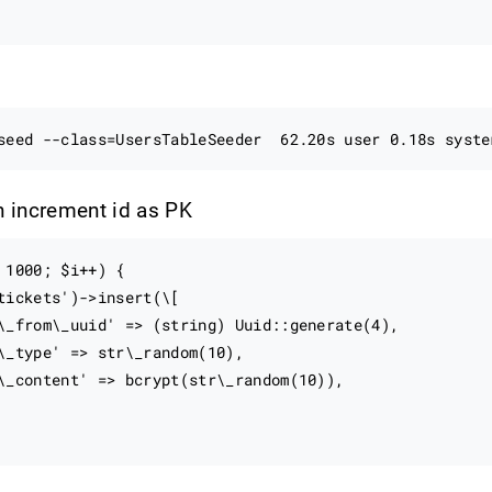
th increment id as PK
 1000; $i++) {

tickets')->insert(\[

\_from\_uuid' => (string) Uuid::generate(4),

\_type' => str\_random(10),

\_content' => bcrypt(str\_random(10)),
